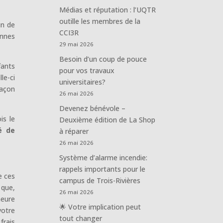
Médias et réputation : l’UQTR
outille les membres de la
un de
CCI3R
ennes
29 mai 2026
Besoin d’un coup de pouce
fants
pour vos travaux
le-ci
universitaires?
façon
26 mai 2026
Devenez bénévole –
is le
Deuxième édition de La Shop
é de
à réparer
.
26 mai 2026
Système d’alarme incendie:
rappels importants pour le
e ces
campus de Trois-Rivières
 que,
26 mai 2026
meure
🌟 Votre implication peut
votre
tout changer
frais