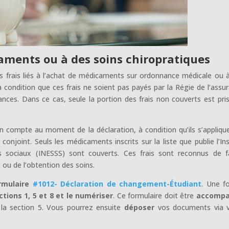
caments ou à des soins chiropratiques
frais liés à l’achat de médicaments sur ordonnance médicale ou 
à condition que ces frais ne soient pas payés par la Régie de l’assu
es. Dans ce cas, seule la portion des frais non couverts est pri
n compte au moment de la déclaration, à condition qu’ils s’appliqu
joint. Seuls les médicaments inscrits sur la liste que publie l’Ins
es sociaux (INESSS) sont couverts. Ces frais sont reconnus de 
 ou de l’obtention des soins.
rmulaire
#1012- Déclaration de changement-Étudiant
. Une fo
ctions 1, 5 et 8 et le numériser
. Ce formulaire doit être
accomp
à la section 5. Vous pourrez ensuite
déposer
vos documents via v