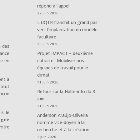
répond à l’appel
22 juin 2026
L’UQTR franchit un grand pas
vers l’implantation du modèle
facultaire
18 juin 2026
à des
rance
Projet IMPACT – deuxième
se en
cohorte : Mobiliser nos
équipes de travail pour le
climat
ent à
11 juin 2026
titut
Retour sur la Halte-info du 3
façon
juin
11 juin 2026
is le
Anderson Araújo-Oliveira
agné
nommé vice-doyen à la
otre
recherche et à la création
2 juin 2026