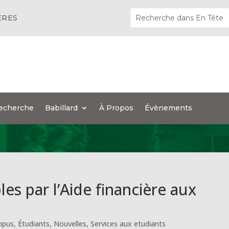
ÈRES
echerche
Babillard
À Propos
Évènements
s par l’Aide financière aux
mpus
,
Étudiants
,
Nouvelles
,
Services aux etudiants