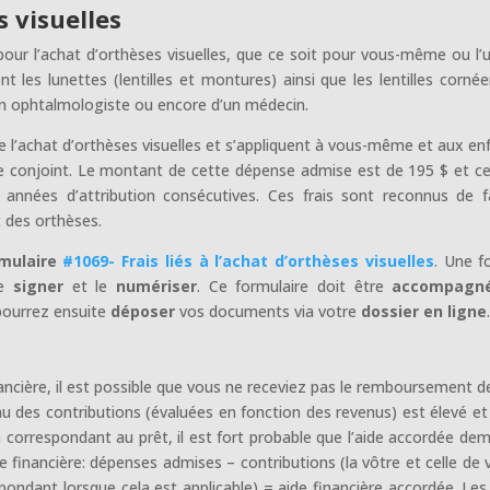
s visuelles
our l’achat d’orthèses visuelles, que ce soit pour vous-même ou l’
 les lunettes (lentilles et montures) ainsi que les lentilles corné
un ophtalmologiste ou encore d’un médecin.
e l’achat d’orthèses visuelles et s’appliquent à vous-même et aux en
e conjoint. Le montant de cette dépense admise est de 195 $ et cel
 années d’attribution consécutives. Ces frais sont reconnus de 
t des orthèses.
mulaire
#1069- Frais liés à l’achat d’orthèses visuelles
. Une fo
le
signer
et le
numériser
. Ce formulaire doit être
accompagn
pourrez ensuite
déposer
vos documents via votre
dossier en ligne
nancière, il est possible que vous ne receviez pas le remboursement d
eau des contributions (évaluées en fonction des revenus) est élevé et
 correspondant au prêt, il est fort probable que l’aide accordée de
ide financière: dépenses admises – contributions (la vôtre et celle de 
pondant lorsque cela est applicable) = aide financière accordée. Les 