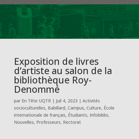
Exposition de livres
d’artiste au salon de la
bibliothèque Roy-
Denommé
par
En Tête UQTR
|
Juil 4, 2023
|
Activités
socioculturelles
,
Babillard
,
Campus
,
Culture
,
École
internationale de français
,
Étudiants
,
Infobiblio
,
Nouvelles
,
Professeurs
,
Rectorat