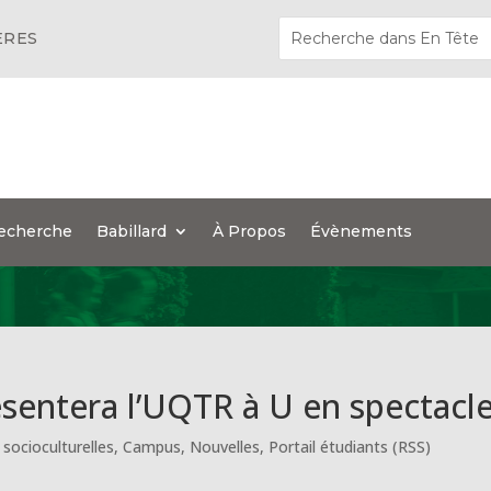
ÈRES
echerche
Babillard
À Propos
Évènements
ésentera l’UQTR à U en spectacl
 socioculturelles
,
Campus
,
Nouvelles
,
Portail étudiants (RSS)