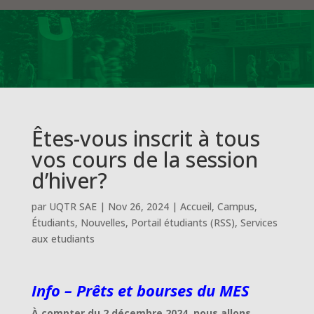
Êtes-vous inscrit à tous
vos cours de la session
d’hiver?
par
UQTR SAE
|
Nov 26, 2024
|
Accueil
,
Campus
,
Étudiants
,
Nouvelles
,
Portail étudiants (RSS)
,
Services
aux etudiants
Info – Prêts et bourses du MES
À compter du 2 décembre 2024, nous allons