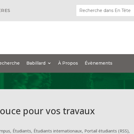
ÈRES
echerche
Babillard
À Propos
Évènements
pouce pour vos travaux
mpus
,
Étudiants
,
Étudiants internationaux
,
Portail étudiants (RSS)
,