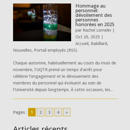
Hommage au
personnel:
dévoilement des
personnes
honorées en 2025
par
Rachel Lemelin
|
Oct 20, 2025
|
Accueil
,
Babillard
,
Nouvelles
,
Portail employés (RSS)
Chaque automne, habituellement au cours du mois de
novembre, l’UQTR prend un temps d’arrêt pour
célébrer l’engagement et le dévouement des
membres du personnel qui évoluent au sein de
l’Université depuis longtemps. À cette occasion, les...
Pages :
1
2
3
4
»
Articles récents