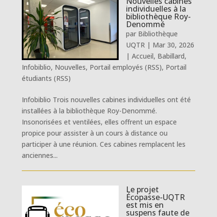
Nouvelles cabines
individuelles à la
bibliothèque Roy-
Denommé
par
Bibliothèque
UQTR
|
Mar 30, 2026
|
Accueil
,
Babillard
,
Infobiblio
,
Nouvelles
,
Portail employés (RSS)
,
Portail
étudiants (RSS)
Infobiblio Trois nouvelles cabines individuelles ont été
installées à la bibliothèque Roy-Denommé.
Insonorisées et ventilées, elles offrent un espace
propice pour assister à un cours à distance ou
participer à une réunion. Ces cabines remplacent les
anciennes...
Le projet
Écopasse-UQTR
est mis en
suspens faute de