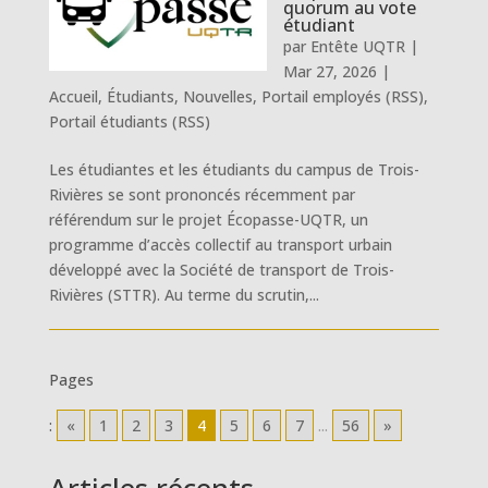
quorum au vote
étudiant
par
Entête UQTR
|
Mar 27, 2026
|
Accueil
,
Étudiants
,
Nouvelles
,
Portail employés (RSS)
,
Portail étudiants (RSS)
Les étudiantes et les étudiants du campus de Trois-
Rivières se sont prononcés récemment par
référendum sur le projet Écopasse-UQTR, un
programme d’accès collectif au transport urbain
développé avec la Société de transport de Trois-
Rivières (STTR). Au terme du scrutin,...
Pages
:
«
1
2
3
4
5
6
7
...
56
»