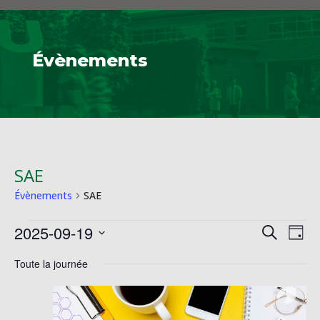
Évènements
SAE
Évènements
SAE
Évènements
Reche
Na
2025-09-19
Recherche
Jour
de
for
et
Sélectionnez
vu
19
Toute la journée
naviga
une
Év
septembre
de
date.
2025
vues