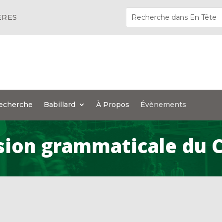
ÈRES
echerche
Babillard
À Propos
Évènements
ision grammaticale du C