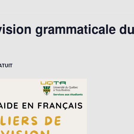
évision grammaticale d
ATUIT