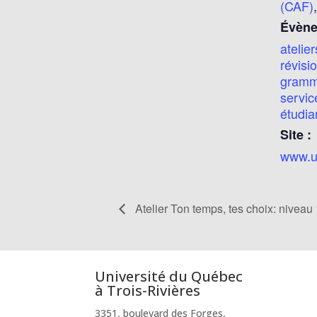
(CAF)
Évène
atelier
révisi
gramm
servic
étudia
Site :
www.uq
Atelier Ton temps, tes choix: niveau 
Université du Québec
à Trois-Rivières
3351, boulevard des Forges,