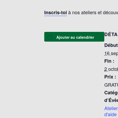
à nos ateliers et découv
Inscris-toi
DÉTA
Ajouter au calendrier
Début
16 se
Fin :
2 octo
Prix :
GRAT
Catég
d’Évè
Atelie
d'aide