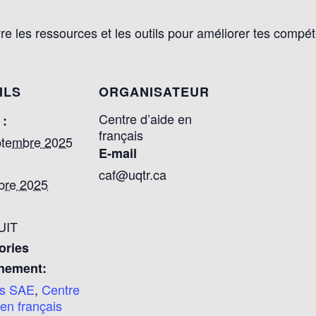
re les ressources et les outils pour améliorer tes compé
ILS
ORGANISATEUR
Centre d’aide en
 :
français
ptembre 2025
E-mail
caf@uqtr.ca
bre 2025
UIT
ories
nement:
rs SAE
,
Centre
 en français