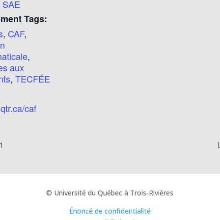
,
SAE
ment Tags:
s
,
CAF
,
on
aticale
,
es aux
nts
,
TECFÉE
tr.ca/caf
1
© Université du Québec à Trois-Rivières
Énoncé de confidentialité