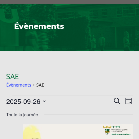
Évènements
SAE
Évènements
SAE
Évènements
Reche
Na
2025-09-26
Recherche
Jour
de
for
et
Sélectionnez
vu
26
Toute la journée
naviga
une
Év
septembre
de
date.
2025
vues