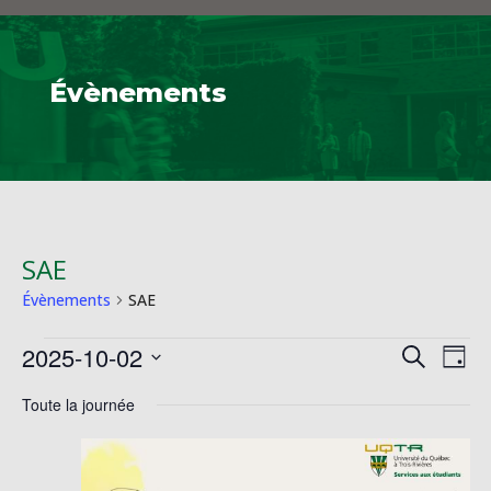
Évènements
SAE
Évènements
SAE
Évènements
Reche
Na
2025-10-02
Recherche
Jour
de
for
et
Sélectionnez
vu
2
Toute la journée
naviga
une
Év
octobre
de
date.
2025
vues