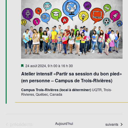
Évène
Mis
24 août 2024, 9 h 00
à
16 h 30
en
Atelier intensif «Partir sa session du bon pied»
avant
(en personne – Campus de Trois-Rivières)
Campus Trois-Rivières (local à déterminer)
UQTR, Trois-
Rivieres, Québec, Canada
Évènements
précédents
Aujourd’hui
Évènements
suivants