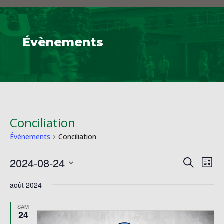
Évènements
Conciliation
Évènements
Conciliation
Évènements
Reche
Na
2024-08-24
Recherche
Liste
de
et
Sélectionnez
vu
naviga
août 2024
une
Év
de
date.
SAM
vues
24