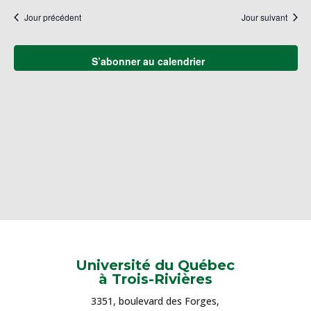
naviga
une
Év
Jour précédent
Jour suivant
de
date.
vues
Évène
S’abonner au calendrier
Université du Québec
à Trois-Rivières
3351, boulevard des Forges,