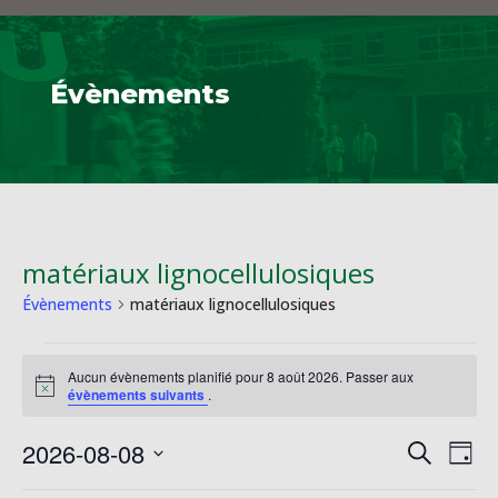
Évènements
matériaux lignocellulosiques
Évènements
matériaux lignocellulosiques
Évènements
Aucun évènements planifié pour 8 août 2026. Passer aux
for
Notice
évènements suivants
.
8
août
Reche
Na
2026-08-08
Recherche
Jour
2026
de
et
Sélectionnez
vu