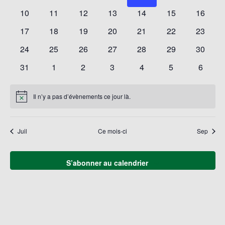
Évène
évènements
évènements
évènements
évènements
évènements
évènements
évènem
0
0
0
0
0
0
0
10
11
12
13
14
15
16
évènements
évènements
évènements
évènements
évènements
évènements
évènem
0
0
0
0
0
0
0
17
18
19
20
21
22
23
évènements
évènements
évènements
évènements
évènements
évènements
évènem
0
0
0
0
0
0
0
24
25
26
27
28
29
30
évènements
évènements
évènements
évènements
évènements
évènements
évènem
0
0
0
0
0
0
0
31
1
2
3
4
5
6
évènements
évènements
évènements
évènements
évènements
évènements
évènem
Il n’y a pas d’évènements ce jour là.
Notice
Juil
Ce mois-ci
Sep
S’abonner au calendrier