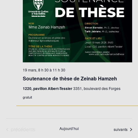
Évène
19 mars, 8 h 30
à
11 h 30
Soutenance de thèse de Zeinab Hamzeh
1220, pavillon Albert-Tessier
3351, boulevard des Forges
gratuit
Évènements
précédents
Aujourd’hui
Évènements
suivants