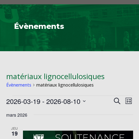
Évènements
matériaux lignocellulosiques
Évènements
matériaux lignocellulosiques
Évènements
Reche
Na
2026-03-19
 - 
2026-08-10
Recherche
Liste
de
et
Sélectionnez
vu
naviga
mars 2026
une
Év
de
date.
JEU
vues
19