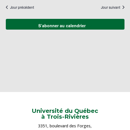
naviga
une
Év
Jour précédent
Jour suivant
de
date.
vues
Évène
S’abonner au calendrier
Université du Québec
à Trois-Rivières
3351, boulevard des Forges,