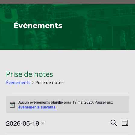
Évènements
Prise de notes
Évènements
Prise de notes
Évènements
Aucun évènements planifié pour 19 mai 2026. Passer aux
for
Notice
évènements suivants
.
19
mai
Reche
Na
2026-05-19
Recherche
Jour
2026
de
et
Sélectionnez
vu