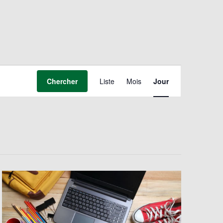
Navigation
de
Chercher
Liste
Mois
Jour
vues
Évènement