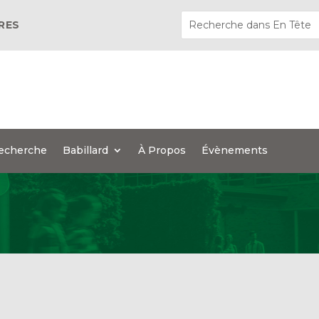
ÈRES
echerche
Babillard
À Propos
Évènements