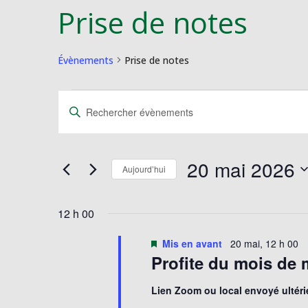
Prise de notes
Évènements
Prise de notes
Évènements
Recherche
Saisir
for
et
mot-
20
navigation
clé.
mai
de
Rechercher
20 mai 2026
2026
vues
Évènements
Aujourd’hui
Évènements
par
Sélectionnez
mot-
une
12 h 00
clé.
date.
Mis en avant
20 mai, 12 h 00
Profite du mois de m
Lien Zoom ou local envoyé ultér