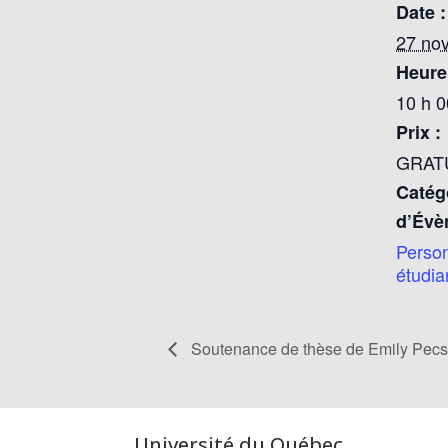
Date :
27 no
Heure
10 h 0
Prix :
GRAT
Catég
d’Évè
Perso
étudia
Soutenance de thèse de Emily Pecs
Université du Québec