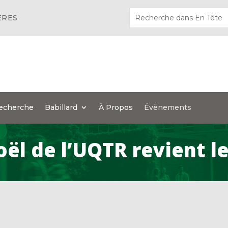
ÈRES
echerche
Babillard
À Propos
Évènements
ël de l’UQTR revient l