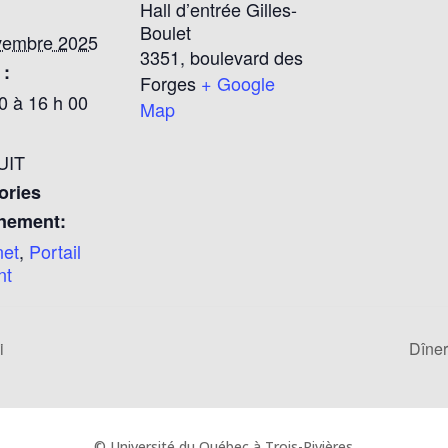
Hall d’entrée Gilles-
Boulet
vembre 2025
3351, boulevard des
 :
Forges
+ Google
0 à 16 h 00
Map
UIT
ories
nement:
net
,
Portail
nt
i
Dîner
© Université du Québec à Trois-Rivières