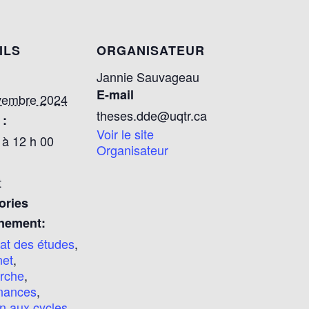
ILS
ORGANISATEUR
Jannie Sauvageau
E-mail
vembre 2024
theses.dde@uqtr.ca
 :
Voir le site
 à 12 h 00
Organisateur
t
ories
nement:
at des études
,
net
,
rche
,
nances
,
n aux cycles