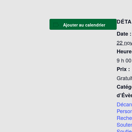
DÉTA
Ajouter au calendrier
Date :
22 no
Heure
9 h 00
Prix :
Gratui
Catég
d’Évè
Décan
Perso
Reche
Soute
Soutie