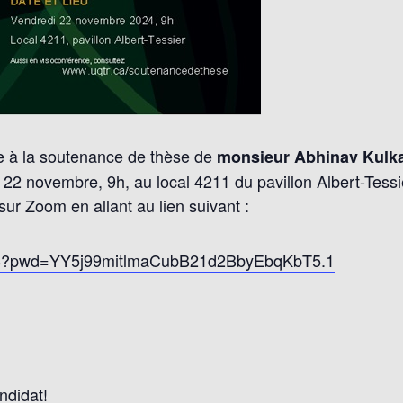
 à la soutenance de thèse de
monsieur Abhinav Kulk
i 22 novembre, 9h, au local 4211 du pavillon Albert-Tessier
ur Zoom en allant au lien suivant :
7278?pwd=YY5j99mitlmaCubB21d2BbyEbqKbT5.1
ndidat!