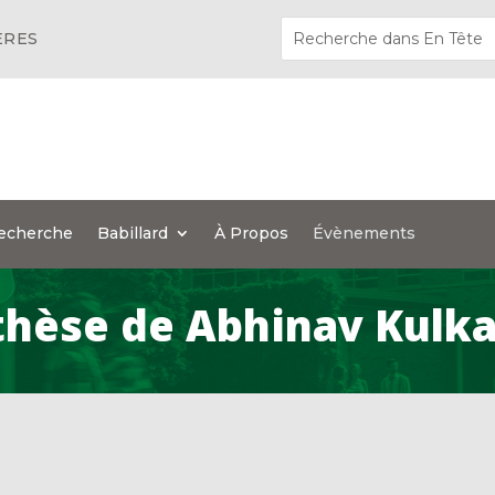
ÈRES
echerche
Babillard
À Propos
Évènements
thèse de Abhinav Kulka