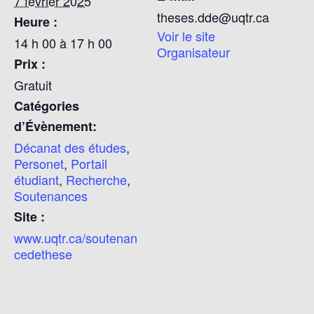
7 février 2025
theses.dde@uqtr.ca
Heure :
Voir le site
14 h 00 à 17 h 00
Organisateur
Prix :
Gratuit
Catégories
d’Évènement:
Décanat des études
,
Personet
,
Portail
étudiant
,
Recherche
,
Soutenances
Site :
www.uqtr.ca/soutenan
cedethese