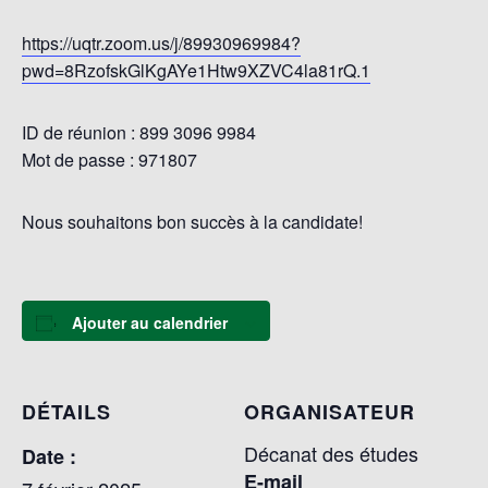
https://uqtr.zoom.us/j/89930969984?
pwd=8RzofskGlKgAYe1Htw9XZVC4la81rQ.1
ID de réunion : 899 3096 9984
Mot de passe : 971807
Nous souhaitons bon succès à la candidate!
Ajouter au calendrier
DÉTAILS
ORGANISATEUR
Décanat des études
Date :
E-mail