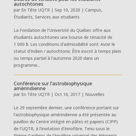
autochtones
par
En Tête UQTR
|
Sep 10, 2020
|
Campus
,
Étudiants
,
Services aux etudiants
La Fondation de l’Université du Québec offre aux
étudiants autochtones une bourse de ténacité de
1 000 $. Les conditions d’admissibilité sont: Avoir le
statut d’Indien / autochtone; Être inscrit à temps plein
ou temps partiel à l’automne 2020 dans un
programme...
Conférence sur l’astrobiophysique
amérindienne
par
En Tête UQTR
|
Oct 16, 2017
|
Nouvelles
Le 29 septembre dernier, une conférence portant sur
l’astrobiophysique amérindienne a été présentée au
pavillon du Centre intégré en pâtes et papiers (CIPP)
de l’UQTR, à l’invitation d’Innofibre. Tenu sous le
thème Gardiens de l’équilibre universel des éléments