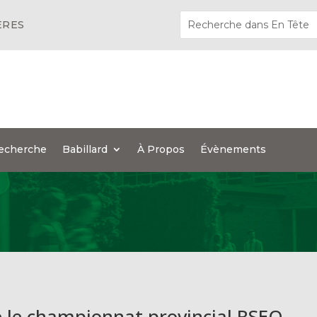
ÈRES
echerche
Babillard
À Propos
Évènements
e le championnat provincial RSEQ