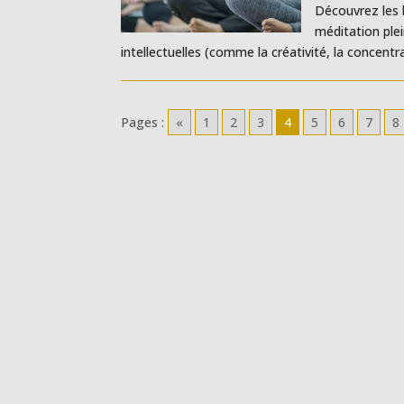
Découvrez les b
méditation ple
intellectuelles (comme la créativité, la concentra
Pages :
«
1
2
3
4
5
6
7
8