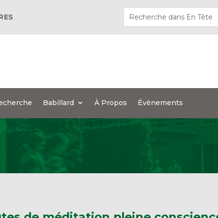
ÈRES
echerche
Babillard
À Propos
Évènements
tes de méditation pleine conscienc