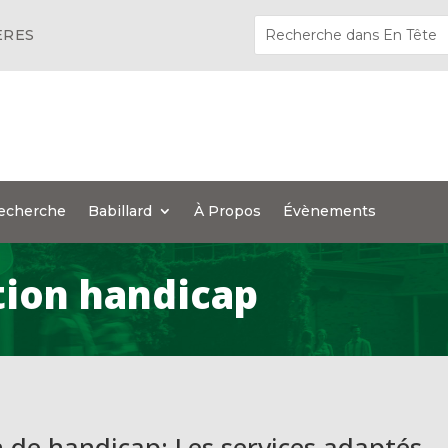
ÈRES
echerche
Babillard
À Propos
Évènements
tion handicap
n de handicap: Les services adaptés