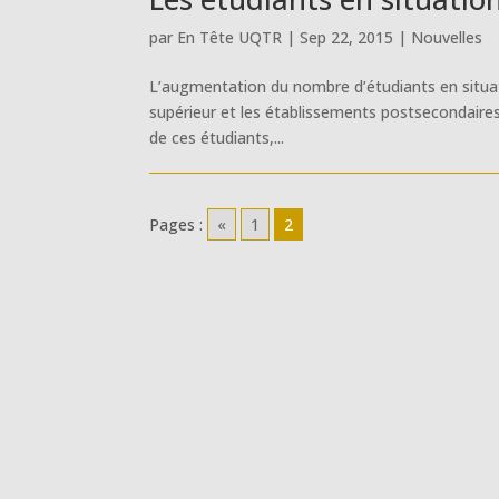
par
En Tête UQTR
|
Sep 22, 2015
|
Nouvelles
L’augmentation du nombre d’étudiants en situat
supérieur et les établissements postsecondaires 
de ces étudiants,...
Pages :
«
1
2