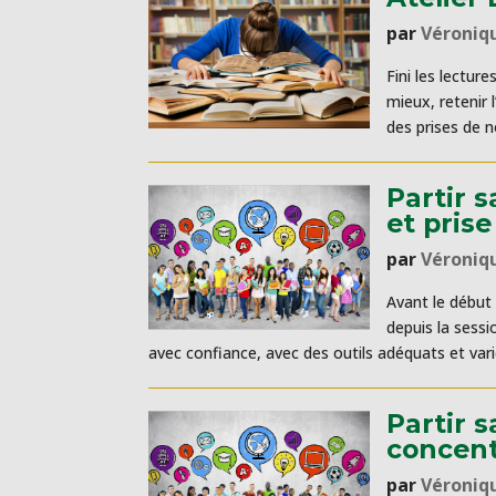
par
Véroniq
Fini les lectur
mieux, retenir 
des prises de n
Partir 
et prise
par
Véroniq
Avant le début 
depuis la sess
avec confiance, avec des outils adéquats et varié
Partir 
concent
par
Véroniq