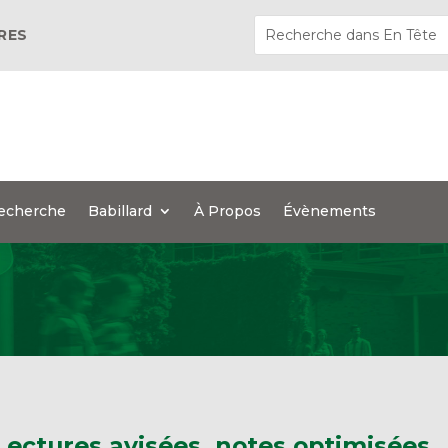
ÈRES
echerche
Babillard
À Propos
Évènements
 Lectures avisées, notes optimisées