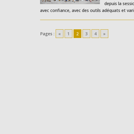
depuis la sess
avec confiance, avec des outils adéquats et variés.
Pages :
«
1
2
3
4
»