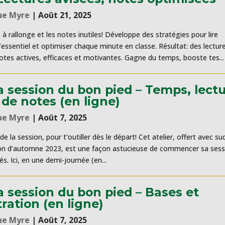
ue Myre
|
Août 21, 2025
es à rallonge et les notes inutiles! Développe des stratégies pour lire
l’essentiel et optimiser chaque minute en classe. Résultat: des lectur
otes actives, efficaces et motivantes. Gagne du temps, booste tes...
sa session du bon pied – Temps, lect
 de notes (en ligne)
ue Myre
|
Août 7, 2025
de la session, pour t’outiller dès le départ! Cet atelier, offert avec su
ion d’automne 2023, est une façon astucieuse de commencer sa sess
s. Ici, en une demi-journée (en...
sa session du bon pied – Bases et
ration (en ligne)
ue Myre
|
Août 7, 2025