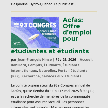
Desjardins0Hydro-Québec. Le public est...
Acfas:
Offre
d’emploi
pour
étudiantes et étudiants
par
Jean-François Hinse
|
Fév 25, 2026
|
Accueil
,
Babillard
,
Campus
,
Étudiants
,
Étudiants
internationaux
,
Nouvelles
,
Portail étudiants
(RSS)
,
Recherche
,
Services aux etudiants
Le comité organisateur du 93e Congrès annuel de
l’Acfas, qui se tiendra du 11 au 15 mai 2025 à l’UQTR,
est à la recherche de membres de la communauté
étudiante pour assurer l’accueil. Les personnes
intéressées ont jusqu’au 16 mars pour soumettre