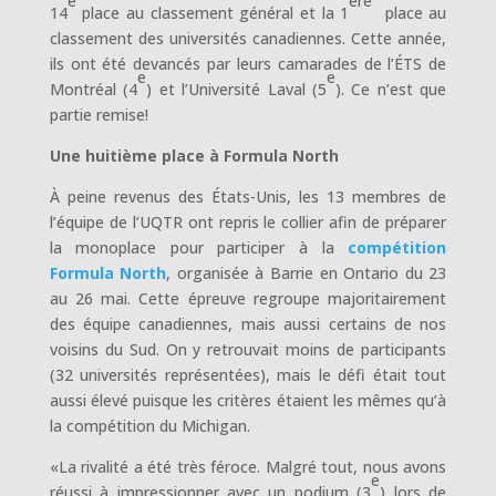
e
ère
14
place au classement général et la 1
place au
classement des universités canadiennes. Cette année,
ils ont été devancés par leurs camarades de l’ÉTS de
e
e
Montréal (4
) et l’Université Laval (5
). Ce n’est que
partie remise!
Une huitième place à Formula North
À peine revenus des États-Unis, les 13 membres de
l’équipe de l’UQTR ont repris le collier afin de préparer
la monoplace pour participer à la
compétition
Formula North
, organisée à Barrie en Ontario du 23
au 26 mai. Cette épreuve regroupe majoritairement
des équipe canadiennes, mais aussi certains de nos
voisins du Sud. On y retrouvait moins de participants
(32 universités représentées), mais le défi était tout
aussi élevé puisque les critères étaient les mêmes qu’à
la compétition du Michigan.
«La rivalité a été très féroce. Malgré tout, nous avons
e
réussi à impressionner avec un podium (3
) lors de