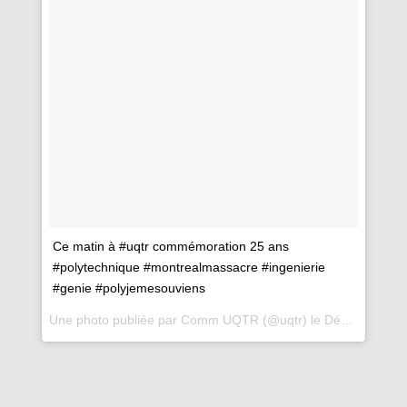
Ce matin à #uqtr commémoration 25 ans
#polytechnique #montrealmassacre #ingenierie
#genie #polyjemesouviens
Une photo publiée par Comm UQTR (@uqtr) le
Déc. 12, 2014 at 10:53 PST