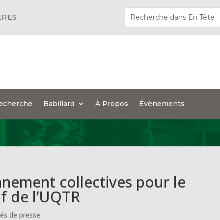
ÈRES
echerche
Babillard
À Propos
Évènements
nnement collectives pour le
if de l’UQTR
s de presse