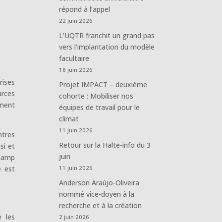
répond à l’appel
22 juin 2026
L’UQTR franchit un grand pas
vers l’implantation du modèle
facultaire
18 juin 2026
rises
Projet IMPACT – deuxième
urces
cohorte : Mobiliser nos
ement
équipes de travail pour le
climat
11 juin 2026
ntres
Retour sur la Halte-info du 3
si et
juin
champ
e est
11 juin 2026
Anderson Araújo-Oliveira
nommé vice-doyen à la
recherche et à la création
e les
2 juin 2026