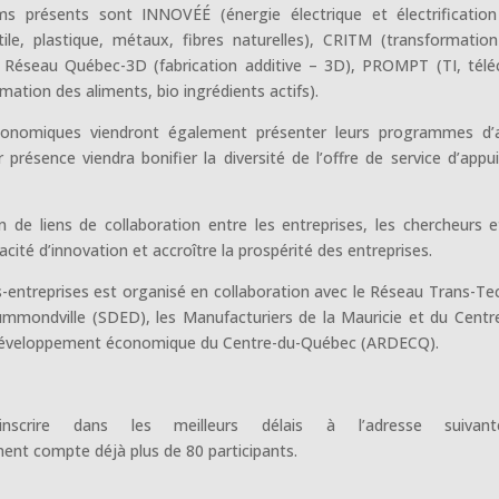
ums présents sont INNOVÉÉ (énergie électrique et électrificatio
ile, plastique, métaux, fibres naturelles), CRITM (transformatio
, Réseau Québec-3D (fabrication additive – 3D), PROMPT (TI, tél
ation des aliments, bio ingrédients actifs).
conomiques viendront également présenter leurs programmes d’
 présence viendra bonifier la diversité de l’offre de service d’appu
n de liens de collaboration entre les entreprises, les chercheurs e
cité d’innovation et accroître la prospérité des entreprises.
treprises est organisé en collaboration avec le Réseau Trans-Tec
mondville (SDED), les Manufacturiers de la Mauricie et du Centr
 développement économique du Centre-du-Québec (ARDECQ).
’inscrire dans les meilleurs délais à l’adresse suivan
ent compte déjà plus de 80 participants.