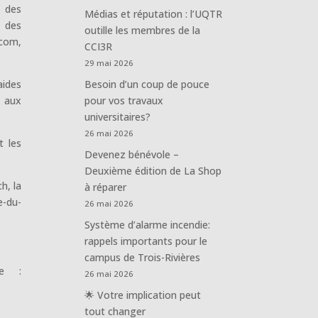
n des
Médias et réputation : l’UQTR
n des
outille les membres de la
écom,
CCI3R
29 mai 2026
aides
Besoin d’un coup de pouce
i aux
pour vos travaux
universitaires?
26 mai 2026
t les
Devenez bénévole –
Deuxième édition de La Shop
h, la
à réparer
e-du-
26 mai 2026
Système d’alarme incendie:
rappels importants pour le
campus de Trois-Rivières
te :
26 mai 2026
🌟 Votre implication peut
tout changer