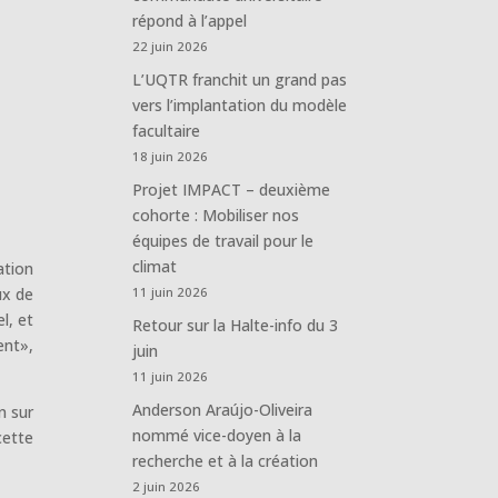
répond à l’appel
22 juin 2026
L’UQTR franchit un grand pas
vers l’implantation du modèle
facultaire
18 juin 2026
Projet IMPACT – deuxième
cohorte : Mobiliser nos
équipes de travail pour le
climat
ation
ux de
11 juin 2026
l, et
Retour sur la Halte-info du 3
ent»,
juin
11 juin 2026
Anderson Araújo-Oliveira
n sur
nommé vice-doyen à la
cette
recherche et à la création
2 juin 2026