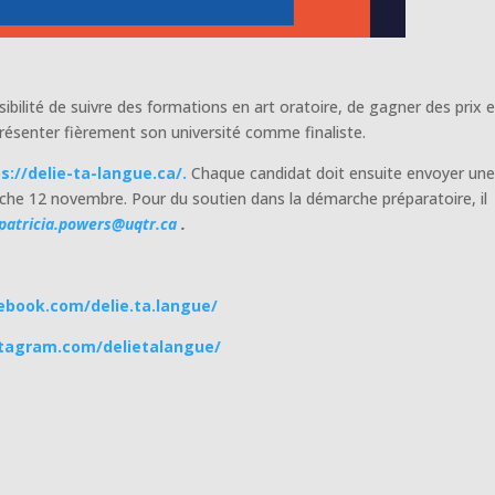
sibilité de suivre des formations en art oratoire, de gagner des prix 
présenter fièrement son université comme finaliste.
s://delie-ta-langue.ca/.
Chaque candidat doit ensuite envoyer un
nche 12 novembre. Pour du soutien dans la démarche préparatoire, il
patricia.powers@uqtr.ca
.
ebook.com/delie.ta.langue/
stagram.com/delietalangue/