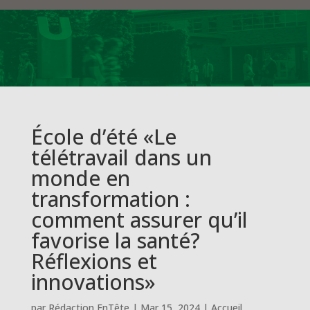
École d’été «Le
télétravail dans un
monde en
transformation :
comment assurer qu’il
favorise la santé?
Réflexions et
innovations»
par
Rédaction EnTête
|
Mar 15, 2024
|
Accueil
,