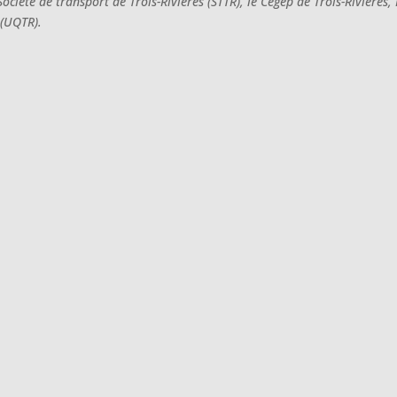
Société de transport de Trois-Rivières (STTR), le Cégep de Trois-Rivières,
 (UQTR).