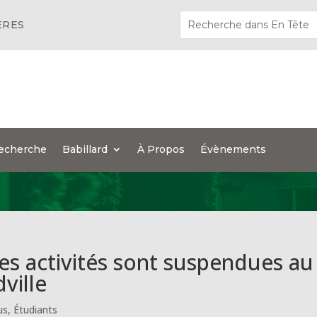
ÈRES
echerche
Babillard
À Propos
Évènements
es activités sont suspendues au
ville
us
,
Étudiants