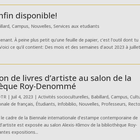
fin disponible!
llard
,
Campus
,
Nouvelles
,
Services aux etudiants
nant. À peine plus petit qu’une feuille de papier, c’est l’outil dont tu
ici ce qu’il contient: Des mois et des semaines d’aout 2023 à juille
on de livres d’artiste au salon de la
thèque Roy-Denommé
QTR
|
Juil 4, 2023
|
Activités socioculturelles
,
Babillard
,
Campus
,
Cult
onale de français
,
Étudiants
,
Infobiblio
,
Nouvelles
,
Professeurs
,
Recto
s le cadre de la Biennale internationale d’estampe contemporaine de
 d’artiste est exposée au salon Alexis-Klimov de la bibliothèque Roy-
tes expositions...