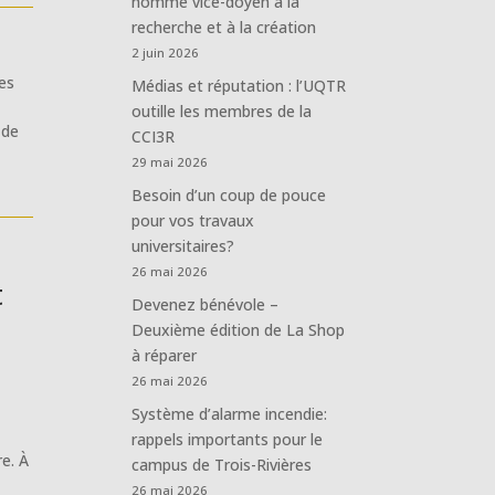
nommé vice-doyen à la
recherche et à la création
2 juin 2026
es
Médias et réputation : l’UQTR
outille les membres de la
 de
CCI3R
29 mai 2026
Besoin d’un coup de pouce
pour vos travaux
universitaires?
26 mai 2026
t
Devenez bénévole –
Deuxième édition de La Shop
à réparer
26 mai 2026
Système d’alarme incendie:
rappels importants pour le
re. À
campus de Trois-Rivières
26 mai 2026