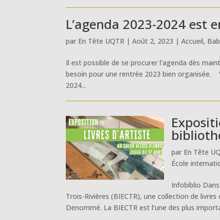
L’agenda 2023-2024 est en
par
En Tête UQTR
|
Août 2, 2023
|
Accueil
,
Babi
Il est possible de se procurer l’agenda dès mainte
besoin pour une rentrée 2023 bien organisée. Vo
2024...
Expositi
biblio
par
En Tête U
École internati
Infobiblio Dan
Trois-Rivières (BIECTR), une collection de livres
Denommé. La BIECTR est l’une des plus importan