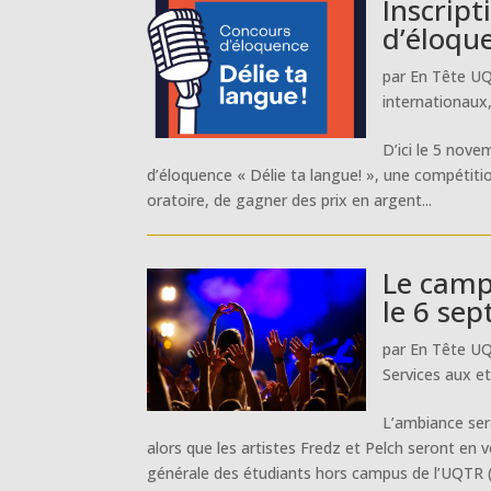
Inscript
d’éloqu
par
En Tête U
internationaux
D’ici le 5 nove
d’éloquence « Délie ta langue! », une compétition
oratoire, de gagner des prix en argent...
Le camp
le 6 se
par
En Tête U
Services aux e
L’ambiance ser
alors que les artistes Fredz et Pelch seront en 
générale des étudiants hors campus de l’UQTR 