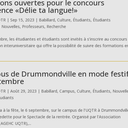
ions ouvertes pour le concours
ence «Délie ta langue!»
QTR
|
Sep 15, 2023
|
Babillard
,
Culture
,
Étudiants
,
Étudiants
,
Nouvelles
,
Professeurs
,
Recherche
mbre, les étudiantes et étudiants sont invités à s’inscrire au concours
 interuniversitaire qui offre la possibilité de suivre des formations e
us de Drummondville en mode festi
ptembre
QTR
|
Août 29, 2023
|
Babillard
,
Campus
,
Culture
,
Étudiants
,
Nouvell
tudiants
a à la fête, le 6 septembre, sur le campus de l’UQTR à Drummondvill
vedette pour le Spectacle de la rentrée. Organisé par l’Association
(AGEHC UQTR),...