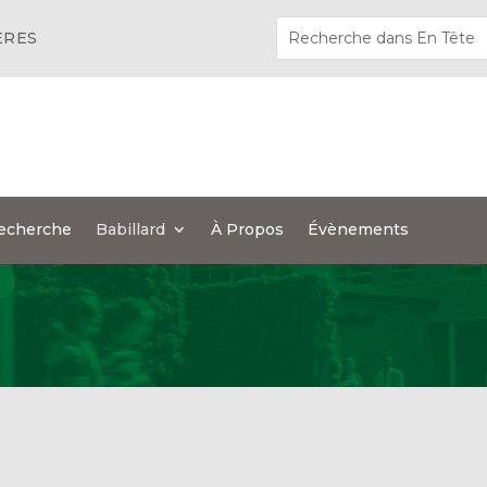
ÈRES
echerche
Babillard
À Propos
Évènements