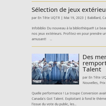
Sélection de jeux extérie
par
En Tête UQTR
|
Mai 19, 2023
|
Babillard
,
C
Infobiblio Du nouveau à la bibliothèque!!! Le be
nos jeux extérieurs. Profitez-en pour prendre un
amusant! ...
Des me
remport
Talent
par
En Tête U
Nouvelles
,
Prix
Quelle performance ! La troupe Conversion avait
Canada’s Got Talent. Exploitant à fond le thème 
l’issue du vote du public, les...