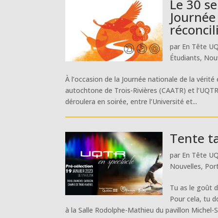
Le 30 se
Journée 
réconcil
par
En Tête U
Étudiants
,
Nouv
À l’occasion de la Journée nationale de la vérité
autochtone de Trois-Rivières (CAATR) et l’UQTR
déroulera en soirée, entre l’Université et...
Tente t
par
En Tête U
Nouvelles
,
Port
Tu as le goût 
Pour cela, tu d
à la Salle Rodolphe-Mathieu du pavillon Michel-Sa