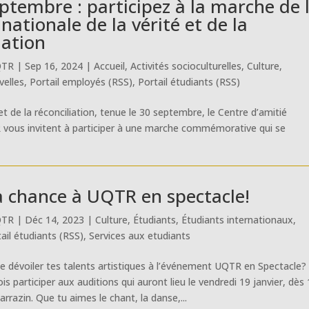
ptembre : participez à la marche de 
nationale de la vérité et de la
iation
QTR
|
Sep 16, 2024
|
Accueil
,
Activités socioculturelles
,
Culture
,
elles
,
Portail employés (RSS)
,
Portail étudiants (RSS)
 et de la réconciliation, tenue le 30 septembre, le Centre d’amitié
 vous invitent à participer à une marche commémorative qui se
a chance à UQTR en spectacle!
QTR
|
Déc 14, 2023
|
Culture
,
Étudiants
,
Étudiants internationaux
,
ail étudiants (RSS)
,
Services aux etudiants
de dévoiler tes talents artistiques à l’événement UQTR en Spectacle?
ois participer aux auditions qui auront lieu le vendredi 19 janvier, dès
rrazin. Que tu aimes le chant, la danse,...