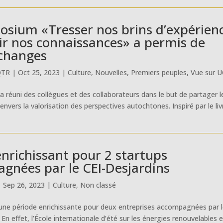
osium «Tresser nos brins d’expérien
ir nos connaissances» a permis de
échanges
QTR
|
Oct 25, 2023
|
Culture
,
Nouvelles
,
Premiers peuples
,
Vue sur 
réuni des collègues et des collaborateurs dans le but de partager l
ers la valorisation des perspectives autochtones. Inspiré par le liv
enrichissant pour 2 startups
gnées par le CEI-Desjardins
|
Sep 26, 2023
|
Culture
,
Non classé
 une période enrichissante pour deux entreprises accompagnées par 
 En effet, l’École internationale d’été sur les énergies renouvelables 