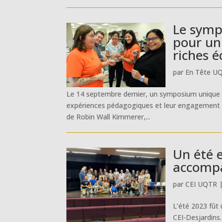
Le symp
pour un
riches 
par
En Tête U
Le 14 septembre dernier, un symposium unique a 
expériences pédagogiques et leur engagement env
de Robin Wall Kimmerer,...
Un été 
accompa
par
CEI UQTR
L’été 2023 fût
CEI-Desjardins.