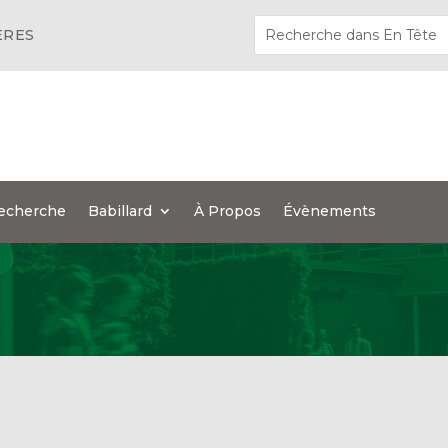
ÈRES
echerche
Babillard
À Propos
Évènements