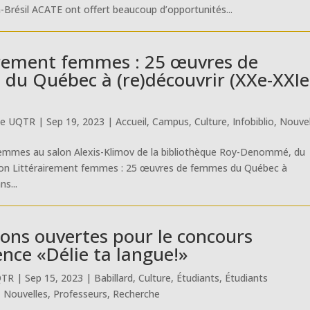
a-Brésil ACATE ont offert beaucoup d’opportunités...
irement femmes : 25 œuvres de
du Québec à (re)découvrir (XXe-XXIe
ue UQTR
|
Sep 19, 2023
|
Accueil
,
Campus
,
Culture
,
Infobiblio
,
Nouvel
 femmes au salon Alexis-Klimov de la bibliothèque Roy-Denommé, du
on Littérairement femmes : 25 œuvres de femmes du Québec à
ns...
ions ouvertes pour le concours
ence «Délie ta langue!»
QTR
|
Sep 15, 2023
|
Babillard
,
Culture
,
Étudiants
,
Étudiants
,
Nouvelles
,
Professeurs
,
Recherche