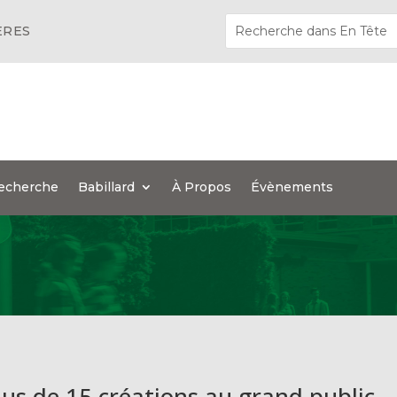
ÈRES
echerche
Babillard
À Propos
Évènements
us de 15 créations au grand public