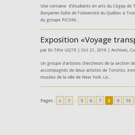
Une centaine d’étudiants en arts du Cégep de Troi
Benjamin-Sulte de l’Université du Québec à Tro
du groupe PICOM...
Exposition «Voyage tran
par
En Tête UQTR
|
Oct 21, 2016
|
Archives
,
Cu
Un groupe d’artistes chercheurs de la section d
accompagnés de deux artistes de Toronto, iront
musées de la ville de New York. Le...
Pages :
«
1
...
5
6
7
8
9
10