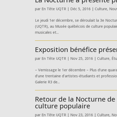
par
En Tête UQTR
|
Déc 5, 2016
|
Culture
,
Nouv
Le jeudi 1er décembre, se déroulait la 3e Noctur
(UQTR), au Musée québécois de culture populaire.
musicales et...
Exposition bénéfice prése
par
En Tête UQTR
|
Nov 25, 2016
|
Culture
,
Ét
– Vernissage le 1er décembre – Plus d’une quara
d’une trentaine d’artistes-étudiants et profess
Galerie R3 de...
Retour de la Nocturne de
culture populaire
par
En Tête UQTR
|
Nov 23, 2016
|
Culture
,
No