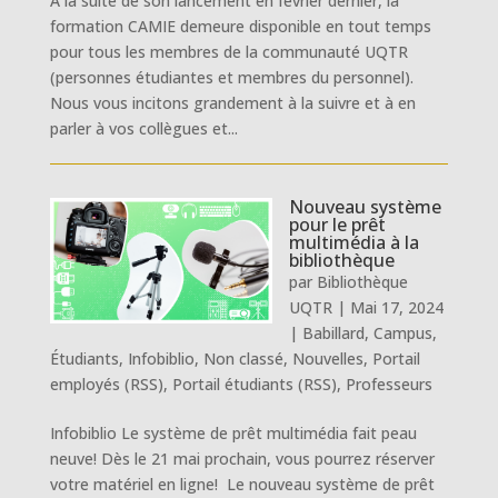
À la suite de son lancement en février dernier, la
formation CAMIE demeure disponible en tout temps
pour tous les membres de la communauté UQTR
(personnes étudiantes et membres du personnel).
Nous vous incitons grandement à la suivre et à en
parler à vos collègues et...
Nouveau système
pour le prêt
multimédia à la
bibliothèque
par
Bibliothèque
UQTR
|
Mai 17, 2024
|
Babillard
,
Campus
,
Étudiants
,
Infobiblio
,
Non classé
,
Nouvelles
,
Portail
employés (RSS)
,
Portail étudiants (RSS)
,
Professeurs
Infobiblio Le système de prêt multimédia fait peau
neuve! Dès le 21 mai prochain, vous pourrez réserver
votre matériel en ligne! Le nouveau système de prêt