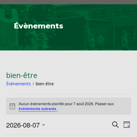
Évènements
bien-être
Évènements
bien-être
Évènements
Aucun évènements planifié pour 7 août 2026. Passer aux
for
Notice
évènements suivants
.
7
août
Reche
Na
2026-08-07
Recherche
Jour
2026
de
et
Sélectionnez
vu