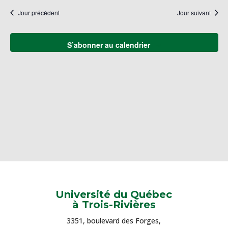
naviga
une
Év
Jour précédent
Jour suivant
de
date.
vues
Évène
S’abonner au calendrier
Université du Québec
à Trois-Rivières
3351, boulevard des Forges,