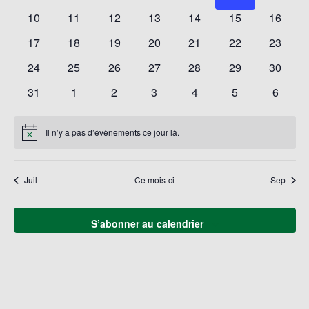
Évène
évènements
évènements
évènements
évènements
évènements
évènements
évènem
0
0
0
0
0
0
0
10
11
12
13
14
15
16
évènements
évènements
évènements
évènements
évènements
évènements
évènem
0
0
0
0
0
0
0
17
18
19
20
21
22
23
évènements
évènements
évènements
évènements
évènements
évènements
évènem
0
0
0
0
0
0
0
24
25
26
27
28
29
30
évènements
évènements
évènements
évènements
évènements
évènements
évènem
0
0
0
0
0
0
0
31
1
2
3
4
5
6
évènements
évènements
évènements
évènements
évènements
évènements
évènem
Il n’y a pas d’évènements ce jour là.
Notice
Juil
Ce mois-ci
Sep
S’abonner au calendrier