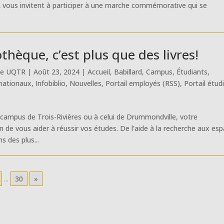
 vous invitent à participer à une marche commémorative qui se
othèque, c’est plus que des livres!
ue UQTR
|
Août 23, 2024
|
Accueil
,
Babillard
,
Campus
,
Étudiants
,
rnationaux
,
Infobiblio
,
Nouvelles
,
Portail employés (RSS)
,
Portail étud
 campus de Trois-Rivières ou à celui de Drummondville, votre
in de vous aider à réussir vos études. De l’aide à la recherche aux es
s des plus...
...
30
»