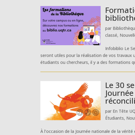
Formati
bibliot
par
Bibliothèq
classé
,
Nouvell
Infobiblio Le 
seront utiles pour la réalisation de vos travaux
étudiants ou chercheurs, il y a des formations qui
Le 30 se
Journée 
réconcil
par
En Tête U
Étudiants
,
Nouv
À l’occasion de la Journée nationale de la vérité