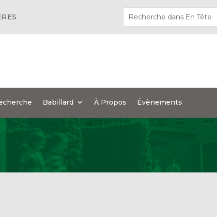
ÈRES
echerche
Babillard
À Propos
Évènements