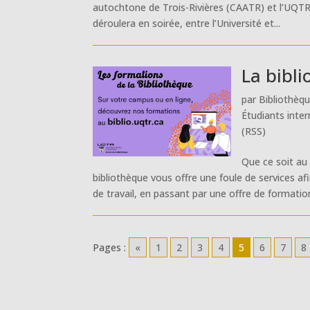
autochtone de Trois-Rivières (CAATR) et l’UQTR
déroulera en soirée, entre l’Université et...
La bibli
par
Bibliothèq
Étudiants inte
(RSS)
Que ce soit au
bibliothèque vous offre une foule de services af
de travail, en passant par une offre de formation
Pages :
«
1
2
3
4
5
6
7
8