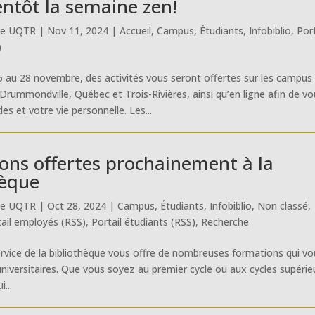
entôt la semaine zen!
ue UQTR
|
Nov 11, 2024
|
Accueil
,
Campus
,
Étudiants
,
Infobiblio
,
Port
)
25 au 28 novembre, des activités vous seront offertes sur les campus
Drummondville, Québec et Trois-Rivières, ainsi qu’en ligne afin de v
es et votre vie personnelle. Les...
ons offertes prochainement à la
hèque
ue UQTR
|
Oct 28, 2024
|
Campus
,
Étudiants
,
Infobiblio
,
Non classé
,
tail employés (RSS)
,
Portail étudiants (RSS)
,
Recherche
Service de la bibliothèque vous offre de nombreuses formations qui v
 universitaires. Que vous soyez au premier cycle ou aux cycles supérie
...