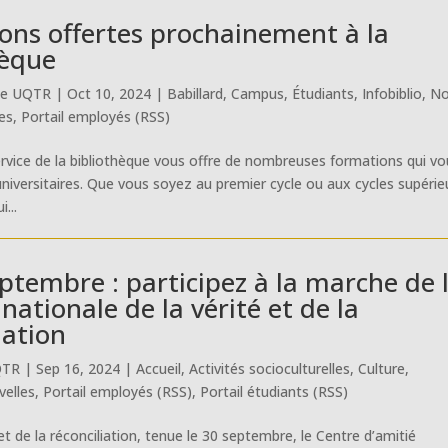
ons offertes prochainement à la
hèque
ue UQTR
|
Oct 10, 2024
|
Babillard
,
Campus
,
Étudiants
,
Infobiblio
,
N
es
,
Portail employés (RSS)
Service de la bibliothèque vous offre de nombreuses formations qui v
 universitaires. Que vous soyez au premier cycle ou aux cycles supérie
...
ptembre : participez à la marche de 
nationale de la vérité et de la
iation
QTR
|
Sep 16, 2024
|
Accueil
,
Activités socioculturelles
,
Culture
,
elles
,
Portail employés (RSS)
,
Portail étudiants (RSS)
 et de la réconciliation, tenue le 30 septembre, le Centre d’amitié