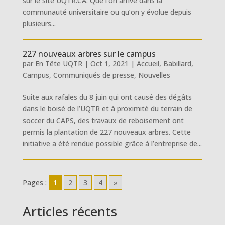
sur le site UQTR.CA. Que l’on arrive dans la
communauté universitaire ou qu’on y évolue depuis
plusieurs...
227 nouveaux arbres sur le campus
par
En Tête UQTR
|
Oct 1, 2021
|
Accueil
,
Babillard
,
Campus
,
Communiqués de presse
,
Nouvelles
Suite aux rafales du 8 juin qui ont causé des dégâts
dans le boisé de l’UQTR et à proximité du terrain de
soccer du CAPS, des travaux de reboisement ont
permis la plantation de 227 nouveaux arbres. Cette
initiative a été rendue possible grâce à l’entreprise de...
Pages :
1
2
3
4
»
Articles récents