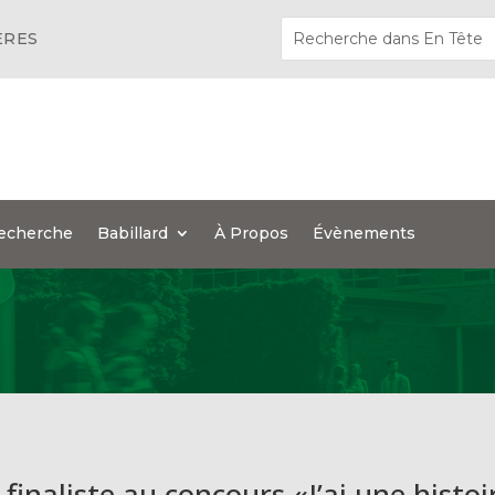
ÈRES
echerche
Babillard
À Propos
Évènements
naliste au concours «J’ai une histoi