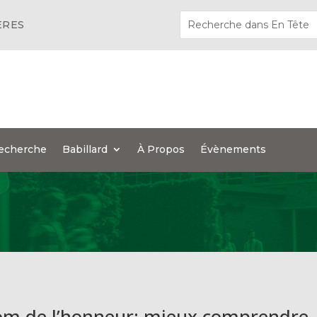
ÈRES
echerche
Babillard
À Propos
Évènements
om de l’honneur: mieux comprendre