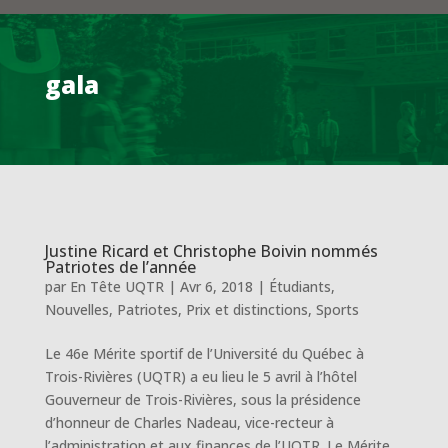
gala
Justine Ricard et Christophe Boivin nommés
Patriotes de l’année
par
En Tête UQTR
|
Avr 6, 2018
|
Étudiants
,
Nouvelles
,
Patriotes
,
Prix et distinctions
,
Sports
Le 46e Mérite sportif de l’Université du Québec à
Trois-Rivières (UQTR) a eu lieu le 5 avril à l’hôtel
Gouverneur de Trois-Rivières, sous la présidence
d’honneur de Charles Nadeau, vice-recteur à
l’administration et aux finances de l’UQTR. Le Mérite