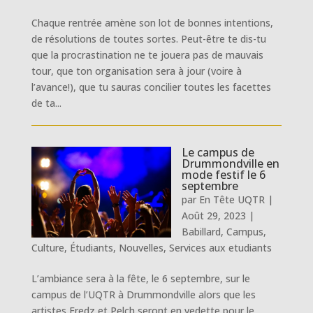
Chaque rentrée amène son lot de bonnes intentions,
de résolutions de toutes sortes. Peut-être te dis-tu
que la procrastination ne te jouera pas de mauvais
tour, que ton organisation sera à jour (voire à
l’avance!), que tu sauras concilier toutes les facettes
de ta...
Le campus de
Drummondville en
mode festif le 6
septembre
par
En Tête UQTR
|
Août 29, 2023
|
Babillard
,
Campus
,
Culture
,
Étudiants
,
Nouvelles
,
Services aux etudiants
L’ambiance sera à la fête, le 6 septembre, sur le
campus de l’UQTR à Drummondville alors que les
artistes Fredz et Pelch seront en vedette pour le