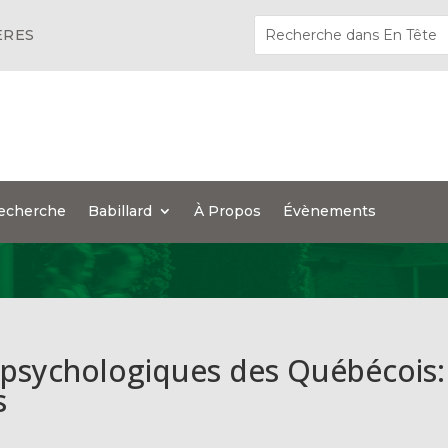
ÈRES
echerche
Babillard
À Propos
Évènements
 psychologiques des Québécois:
s