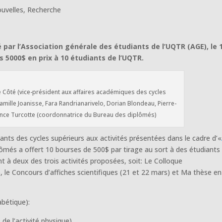
uvelles
,
Recherche
é par l’Association générale des étudiants de l’UQTR (AGE), le 
s 5000$ en prix à 10 étudiants de l’UQTR.
 Côté (vice-président aux affaires académiques des cycles
mille Joanisse, Fara Randrianarivelo, Dorian Blondeau, Pierre-
rance Turcotte (coordonnatrice du Bureau des diplômés)
ants des cycles supérieurs aux activités présentées dans le cadre d’«
lômés a offert 10 bourses de 500$ par tirage au sort à des étudiants
 à deux des trois activités proposées, soit: Le Colloque
s), le Concours d’affiches scientifiques (21 et 22 mars) et Ma thèse e
abétique):
e l’activité physique)