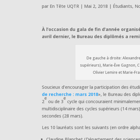
par
En Tête UQTR
|
Mai 2, 2018
|
Étudiants
,
No
À l’occasion du gala de fin d’année organis
avril dernier, le Bureau des diplômés a remi
De gauche à droite: Alexandre
supérieurs), Marie-Ève Gagnon, Ca
Olivier Lemire et Marie-F
Soucieux d’encourager la participation des étudi
de recherche : mars 2018
», le Bureau des dip
e
e
2
ou de 3
cycle qui concouraient minimalement
multidisciplinaire des cycles supérieurs (14 mar
secondes (28 mars).
Les 10 lauréats sont les suivants (en ordre alph
Claudine Blanchet (Département des sciences d