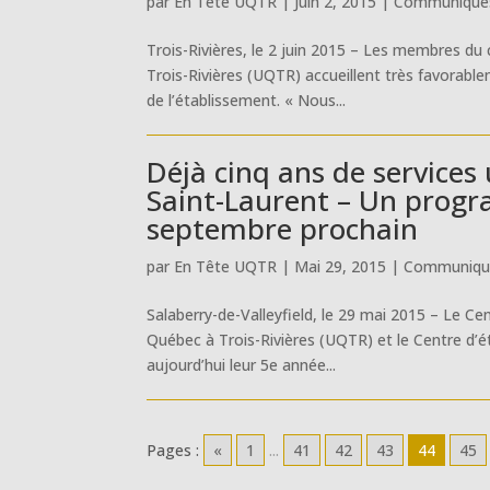
par
En Tête UQTR
|
Juin 2, 2015
|
Communiqués
Trois-Rivières, le 2 juin 2015 – Les membres du c
Trois-Rivières (UQTR) accueillent très favorabl
de l’établissement. « Nous...
Déjà cinq ans de services 
Saint-Laurent – Un prog
septembre prochain
par
En Tête UQTR
|
Mai 29, 2015
|
Communiqué
Salaberry-de-Valleyfield, le 29 mai 2015 – Le Cen
Québec à Trois-Rivières (UQTR) et le Centre d’é
aujourd’hui leur 5e année...
Pages :
«
1
...
41
42
43
44
45