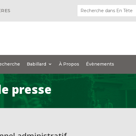
ÈRES
echerche
Babillard
À Propos
Évènements
e presse
nnel administratif